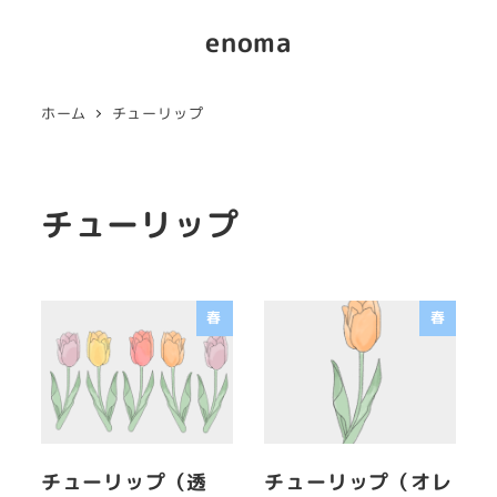
enoma
ホーム
チューリップ
チューリップ
春
春
チューリップ（透
チューリップ（オレ