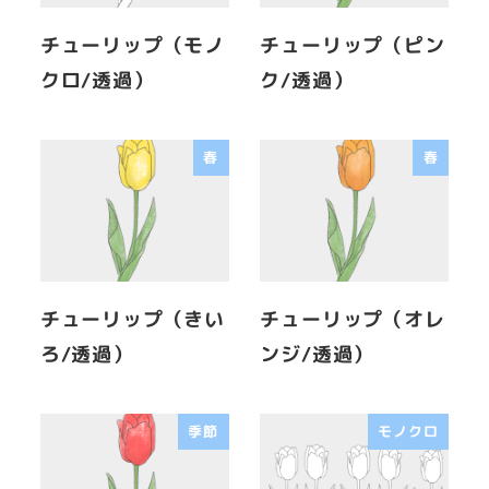
チューリップ（モノ
チューリップ（ピン
クロ/透過）
ク/透過）
春
春
チューリップ（きい
チューリップ（オレ
ろ/透過）
ンジ/透過）
季節
モノクロ