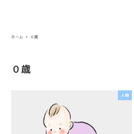
ホーム
０歳
０歳
人物