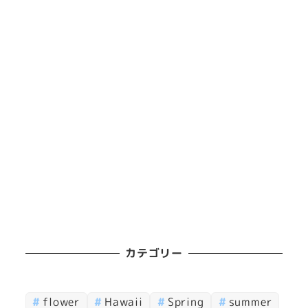
カテゴリー
flower
Hawaii
Spring
summer