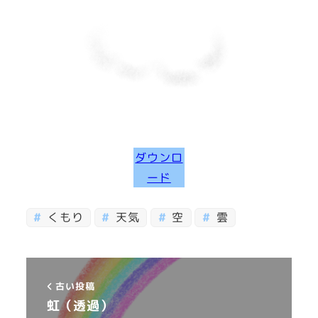
ダウンロ
ード
くもり
天気
空
雲
古い投稿
虹（透過）