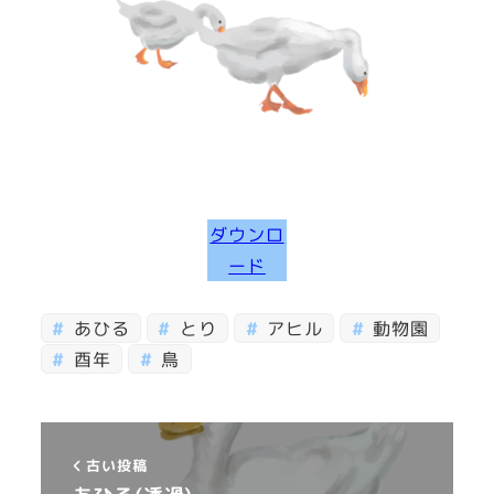
ダウンロ
ード
あひる
とり
アヒル
動物園
酉年
鳥
古い投稿