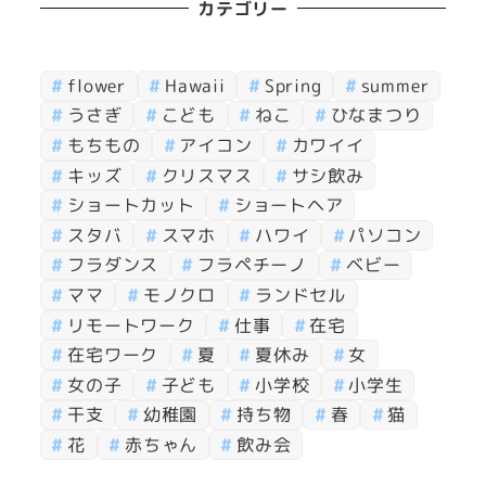
カテゴリー
flower
Hawaii
Spring
summer
うさぎ
こども
ねこ
ひなまつり
もちもの
アイコン
カワイイ
キッズ
クリスマス
サシ飲み
ショートカット
ショートヘア
スタバ
スマホ
ハワイ
パソコン
フラダンス
フラペチーノ
ベビー
ママ
モノクロ
ランドセル
リモートワーク
仕事
在宅
在宅ワーク
夏
夏休み
女
女の子
子ども
小学校
小学生
干支
幼稚園
持ち物
春
猫
花
赤ちゃん
飲み会