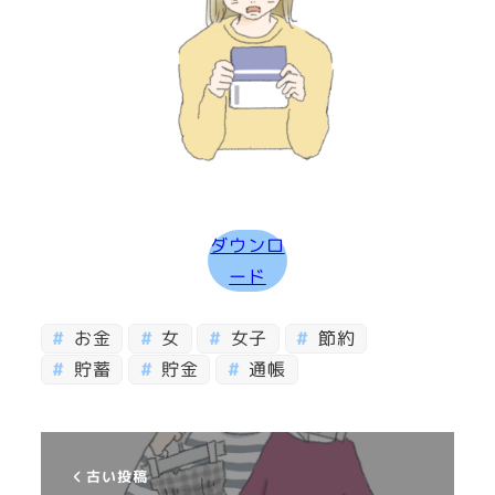
ダウンロ
ード
お金
女
女子
節約
貯蓄
貯金
通帳
古い投稿