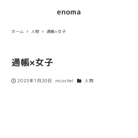
enoma
ホーム
人物
通帳×女子
通帳×女子
カテゴリー
2023年1月20日
nicochel
人物
投稿日
著
者