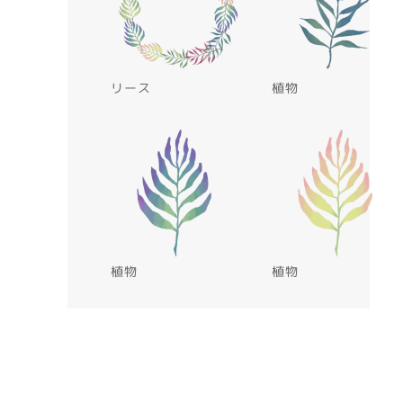
リース
植物
植物
植物